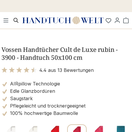
Zum Hauptinhalt springen
Wa
Bildergalerie überspringen
Vossen Handtücher Cult de Luxe rubin -
3900 - Handtuch 50x100 cm
4.4 aus 13 Bewertungen
Bewertung mit 4.4 von 5 Sternen
AIRpillow Technologie
Edle Glanzbordüren
Saugstark
Pflegeleicht und trocknergeeignet
100% hochwertige Baumwolle