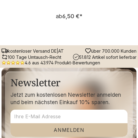
Regulärer Preis:
ab
6,50 €
*
kostenloser Versand DE|AT
über 700.000 Kunden
100 Tage Umtausch-Recht
51.812 Artikel sofort lieferbar
4.6 aus 43.974 Produkt-Bewertungen
Newsletter
Jetzt zum kostenlosen Newsletter anmelden
und beim nächsten Einkauf 10% sparen.
ANMELDEN