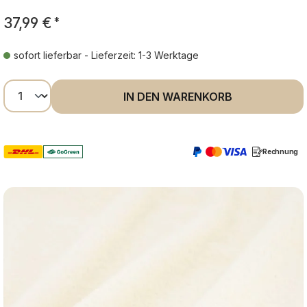
37,99 €
*
sofort lieferbar - Lieferzeit: 1-3 Werktage
Produkt Anzahl: Gib den gewünschten Wer
IN DEN WARENKORB
Rechnung