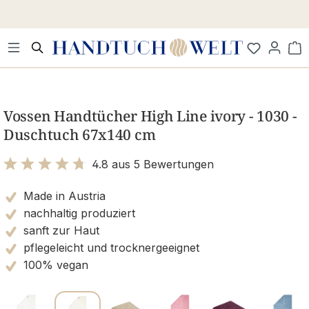
Zum Hauptinhalt springen
Wa
Bildergalerie überspringen
Vossen Handtücher High Line ivory - 1030 -
Duschtuch 67x140 cm
4.8 aus 5 Bewertungen
Bewertung mit 4.8 von 5 Sternen
Made in Austria
nachhaltig produziert
sanft zur Haut
pflegeleicht und trocknergeeignet
100% vegan