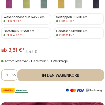
Waschhandschuh 16x22 cm
Seiflappen 30x30 cm
*
*
EUR 3.81
EUR 4.58
Gästetuch 30x50 cm
Handtuch 50x100 cm
*
*
EUR 6.26
EUR 11.16
ab
3,81 €
*
*
5,45 €
sofort lieferbar - Lieferzeit: 1-3 Werktage
Produkt Anzahl: Gib den gewünschten Wer
IN DEN WARENKORB
Rechnung