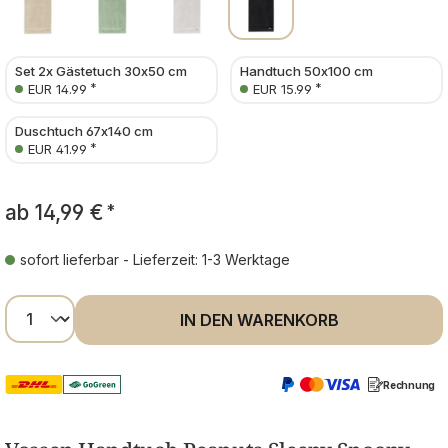
Set 2x Gästetuch 30x50 cm
Handtuch 50x100 cm
*
*
EUR 14.99
EUR 15.99
Duschtuch 67x140 cm
*
EUR 41.99
ab
14,99 €
*
sofort lieferbar - Lieferzeit: 1-3 Werktage
Produkt Anzahl: Gib den gewünschten Wer
IN DEN WARENKORB
Rechnung