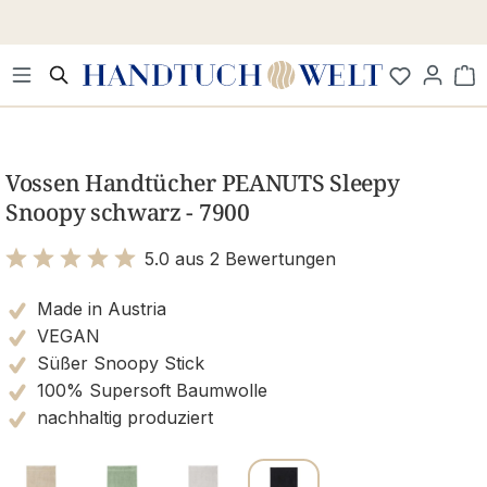
Zum Hauptinhalt springen
Wa
Bildergalerie überspringen
Vossen Handtücher PEANUTS Sleepy
Snoopy schwarz - 7900
5.0 aus 2 Bewertungen
Bewertung mit 5 von 5 Sternen
Made in Austria
VEGAN
Süßer Snoopy Stick
100% Supersoft Baumwolle
nachhaltig produziert