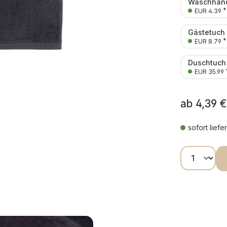
Waschhand
*
EUR 4.39
Gästetuch
*
EUR 8.79
Duschtuch
EUR 35.99
ab
4,39 €
sofort liefe
Produkt