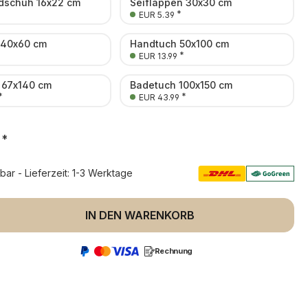
schuh 16x22 cm
Seiflappen 30x30 cm
*
EUR 5.39
 40x60 cm
Handtuch 50x100 cm
*
EUR 13.99
 67x140 cm
Badetuch 100x150 cm
*
*
EUR 43.99
*
rbar - Lieferzeit: 1-3 Werktage
 Anzahl: Gib den gewünschten Wert ein 
IN DEN WARENKORB
Rechnung