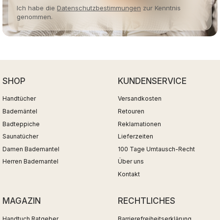
Ich habe die
Datenschutzbestimmungen
zur Kenntnis
genommen.
SHOP
KUNDENSERVICE
Handtücher
Versandkosten
Bademäntel
Retouren
Badteppiche
Reklamationen
Saunatücher
Lieferzeiten
Damen Bademantel
100 Tage Umtausch-Recht
Herren Bademantel
Über uns
Kontakt
MAGAZIN
RECHTLICHES
Handtuch Ratgeber
Barrierefreiheitserklärung