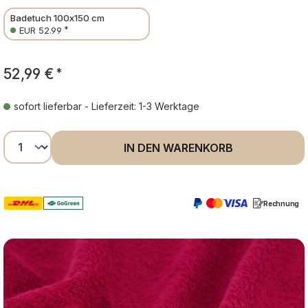
Badetuch 100x150 cm
*
EUR 52.99
52,99 €
*
sofort lieferbar - Lieferzeit: 1-3 Werktage
Produkt Anzahl: Gib den gewünschten Wer
IN DEN WARENKORB
Rechnung