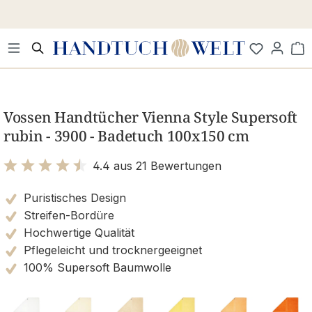
Zum Hauptinhalt springen
Wa
Bildergalerie überspringen
Vossen Handtücher Vienna Style Supersoft
rubin - 3900 - Badetuch 100x150 cm
4.4 aus 21 Bewertungen
Bewertung mit 4.4 von 5 Sternen
Puristisches Design
Streifen-Bordüre
Hochwertige Qualität
Pflegeleicht und trocknergeeignet
100% Supersoft Baumwolle