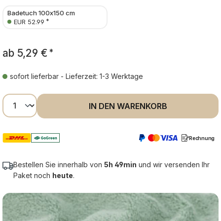
Badetuch 100x150 cm
*
EUR 52.99
ab
5,29 €
*
sofort lieferbar - Lieferzeit: 1-3 Werktage
Produkt Anzahl: Gib den gewünschten Wer
IN DEN WARENKORB
Rechnung
Bestellen Sie innerhalb von
5h 49min
und wir versenden Ihr
Paket noch
heute
.