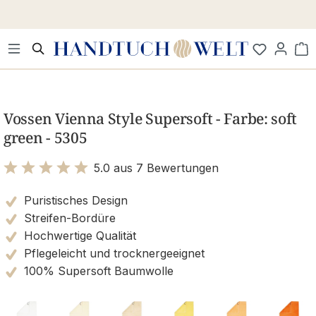
Zum Hauptinhalt springen
Wa
Bildergalerie überspringen
Vossen Vienna Style Supersoft - Farbe: soft
green - 5305
5.0 aus 7 Bewertungen
Bewertung mit 5 von 5 Sternen
Puristisches Design
Streifen-Bordüre
Hochwertige Qualität
Pflegeleicht und trocknergeeignet
100% Supersoft Baumwolle