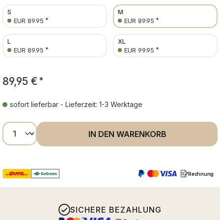
S
M
*
*
EUR 89.95
EUR 89.95
L
XL
*
*
EUR 89.95
EUR 99.95
89,95 €
*
sofort lieferbar - Lieferzeit: 1-3 Werktage
Produkt Anzahl: Gib den gewünschten Wer
IN DEN WARENKORB
Rechnung
SICHERE BEZAHLUNG