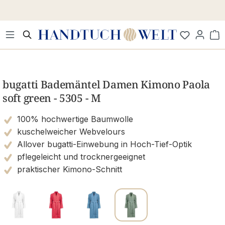
Zum Hauptinhalt springen
Wa
Bildergalerie überspringen
bugatti Bademäntel Damen Kimono Paola
soft green - 5305 - M
100% hochwertige Baumwolle
kuschelweicher Webvelours
Allover bugatti-Einwebung in Hoch-Tief-Optik
pflegeleicht und trocknergeeignet
praktischer Kimono-Schnitt