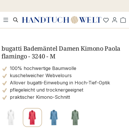
Zum Hauptinhalt springen
Wa
Bildergalerie überspringen
bugatti Bademäntel Damen Kimono Paola
flamingo - 3240 - M
100% hochwertige Baumwolle
kuschelweicher Webvelours
Allover bugatti-Einwebung in Hoch-Tief-Optik
pflegeleicht und trocknergeeignet
praktischer Kimono-Schnitt