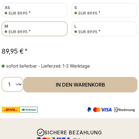
XS
S
*
*
EUR 89.95
EUR 89.95
M
L
*
*
EUR 89.95
EUR 89.95
89,95 €
*
sofort lieferbar - Lieferzeit: 1-3 Werktage
Produkt Anzahl: Gib den gewünschten Wer
IN DEN WARENKORB
Rechnung
SICHERE BEZAHLUNG