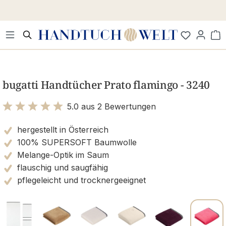
Zum Hauptinhalt springen
Wa
Bildergalerie überspringen
bugatti Handtücher Prato flamingo - 3240
5.0 aus 2 Bewertungen
Bewertung mit 5 von 5 Sternen
hergestellt in Österreich
100% SUPERSOFT Baumwolle
Melange-Optik im Saum
flauschig und saugfähig
pflegeleicht und trocknergeeignet