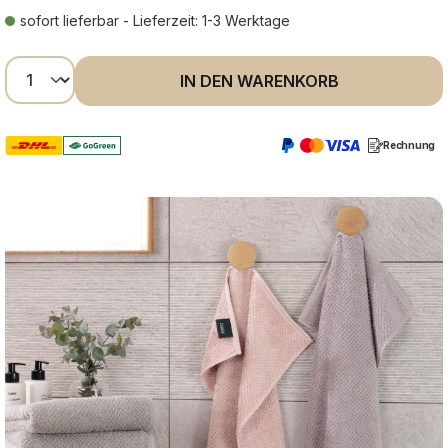
sofort lieferbar - Lieferzeit: 1-3 Werktage
Produkt Anzahl: Gib den gewünschten Wer
IN DEN WARENKORB
Rechnung