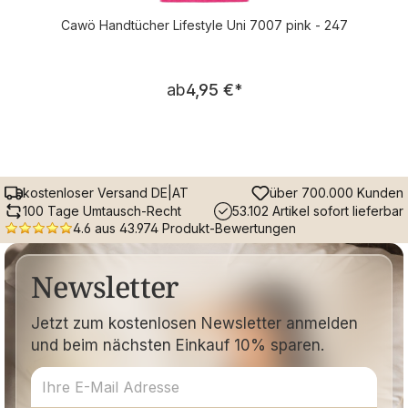
Cawö Handtücher Lifestyle Uni 7007 pink - 247
Regulärer Preis:
ab
4,95 €
*
kostenloser Versand DE|AT
über 700.000 Kunden
100 Tage Umtausch-Recht
53.102 Artikel sofort lieferbar
4.6 aus 43.974 Produkt-Bewertungen
Newsletter
Jetzt zum kostenlosen Newsletter anmelden
und beim nächsten Einkauf 10% sparen.