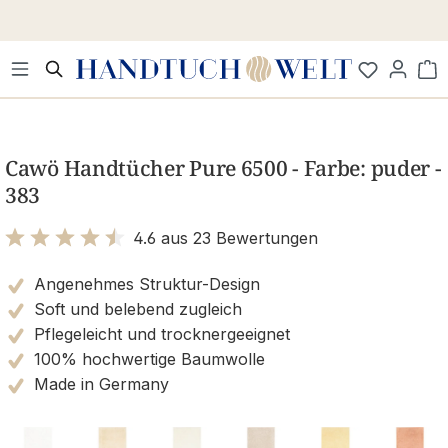
Zum Hauptinhalt springen
Wa
Bildergalerie überspringen
Cawö Handtücher Pure 6500 - Farbe: puder -
383
4.6 aus 23 Bewertungen
Bewertung mit 4.6 von 5 Sternen
Angenehmes Struktur-Design
Soft und belebend zugleich
Pflegeleicht und trocknergeeignet
100% hochwertige Baumwolle
Made in Germany