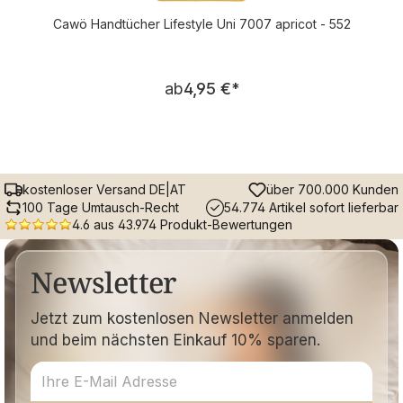
Cawö Handtücher Lifestyle Uni 7007 apricot - 552
Regulärer Preis:
ab
4,95 €
*
kostenloser Versand DE|AT
über 700.000 Kunden
100 Tage Umtausch-Recht
54.774 Artikel sofort lieferbar
4.6 aus 43.974 Produkt-Bewertungen
Newsletter
Jetzt zum kostenlosen Newsletter anmelden
und beim nächsten Einkauf 10% sparen.