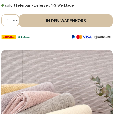
sofort lieferbar - Lieferzeit: 1-3 Werktage
Produkt Anzahl: Gib den gewünschten Wer
IN DEN WARENKORB
Rechnung