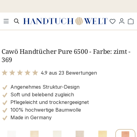
Zum Hauptinhalt springen
Wa
Bildergalerie überspringen
Cawö Handtücher Pure 6500 - Farbe: zimt -
369
4.9 aus 23 Bewertungen
Bewertung mit 4.9 von 5 Sternen
Angenehmes Struktur-Design
Soft und belebend zugleich
Pflegeleicht und trocknergeeignet
100% hochwertige Baumwolle
Made in Germany