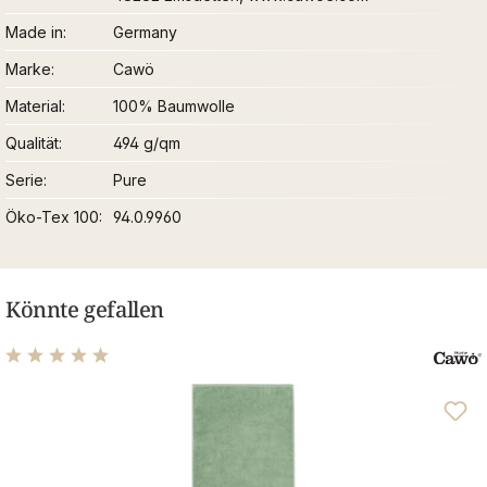
Made in
Germany
Marke
Cawö
Material
100% Baumwolle
Qualität
494 g/qm
Serie
Pure
Öko-Tex 100
94.0.9960
Könnte gefallen
Durchschnittliche Bewertung von 4.89 von 5 Sternen