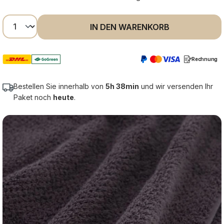
Produkt Anzahl: Gib den gewünschten Wer
IN DEN WARENKORB
Rechnung
Bestellen Sie innerhalb von
5h 38min
und wir versenden Ihr
Paket noch
heute
.