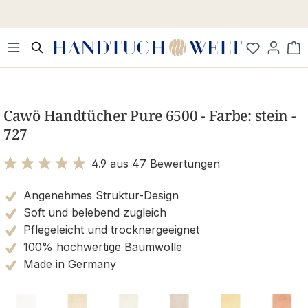
Zum Hauptinhalt springen
Wa
Bildergalerie überspringen
Cawö Handtücher Pure 6500 - Farbe: stein -
727
4.9 aus 47 Bewertungen
Bewertung mit 4.9 von 5 Sternen
Angenehmes Struktur-Design
Soft und belebend zugleich
Pflegeleicht und trocknergeeignet
100% hochwertige Baumwolle
Made in Germany