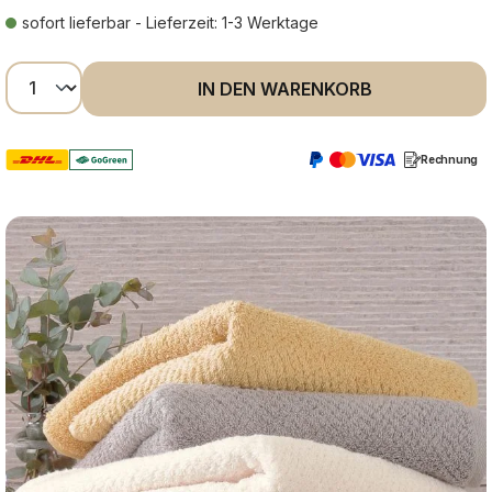
sofort lieferbar - Lieferzeit: 1-3 Werktage
Produkt Anzahl: Gib den gewünschten Wer
IN DEN WARENKORB
Rechnung