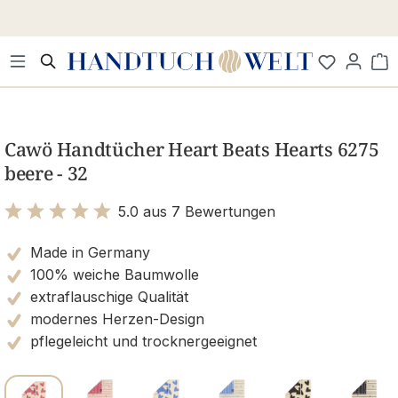
Zum Hauptinhalt springen
Wa
Bildergalerie überspringen
Cawö Handtücher Heart Beats Hearts 6275
beere - 32
5.0 aus 7 Bewertungen
Bewertung mit 5 von 5 Sternen
Made in Germany
100% weiche Baumwolle
extraflauschige Qualität
modernes Herzen-Design
pflegeleicht und trocknergeeignet