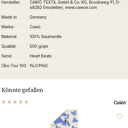
Hersteller
CAWÖ TEXTIL GmbH & Co. KG, Brookweg 91, D-
48282 Emsdetten, www.cawoe.com
Made in
Germany
Marke
Cawö
Material
100% Baumwolle
Qualität
500 g/qm
Serie
Heart Beats
Öko-Tex 100
94.0.9960
Könnte gefallen
Durchschnittliche Bewertung von 5 von 5 Sternen