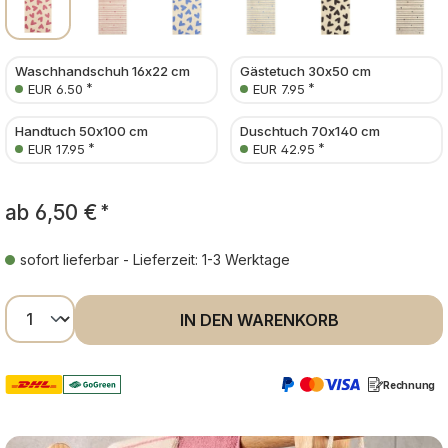
Waschhandschuh 16x22 cm
Gästetuch 30x50 cm
*
*
EUR 6.50
EUR 7.95
Handtuch 50x100 cm
Duschtuch 70x140 cm
*
*
EUR 17.95
EUR 42.95
ab
6,50 €
*
sofort lieferbar - Lieferzeit: 1-3 Werktage
Produkt Anzahl: Gib den gewünschten Wer
IN DEN WARENKORB
Rechnung