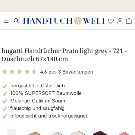
Zum Hauptinhalt springen
Wa
Bildergalerie überspringen
bugatti Handtücher Prato light grey - 721 -
Duschtuch 67x140 cm
4.6 aus 3 Bewertungen
Bewertung mit 4.6 von 5 Sternen
hergestellt in Österreich
100% SUPERSOFT Baumwolle
Melange-Optik im Saum
flauschig und saugfähig
pflegeleicht und trocknergeeignet