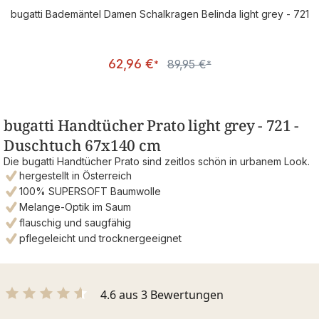
bugatti Bademäntel Damen Schalkragen Belinda light grey - 721
Verkaufspreis:
62,96 €
89,95 €
Regulärer Preis:
*
*
bugatti Handtücher Prato light grey - 721 -
Duschtuch 67x140 cm
Die bugatti Handtücher Prato sind zeitlos schön in urbanem Look.
hergestellt in Österreich
100% SUPERSOFT Baumwolle
Melange-Optik im Saum
flauschig und saugfähig
pflegeleicht und trocknergeeignet
4.6 aus 3 Bewertungen