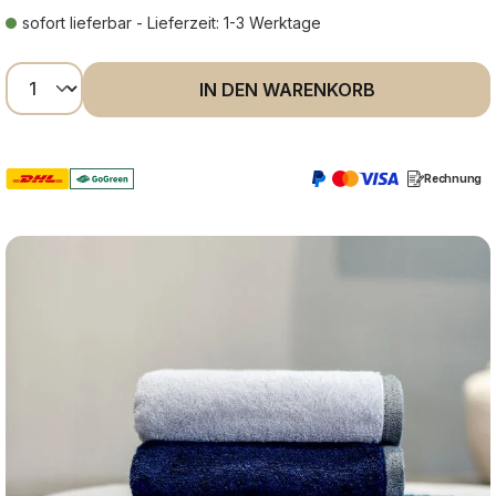
sofort lieferbar - Lieferzeit: 1-3 Werktage
Produkt Anzahl: Gib den gewünschten Wer
IN DEN WARENKORB
Rechnung