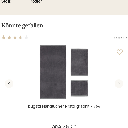
Stoff
Frottier
Könnte gefallen
Durchschnittliche Bewertung von 3.58 von 5 Sternen
bugatti Handtücher Prato graphit - 766
Regulärer Preis:
ab
4,35 €
*