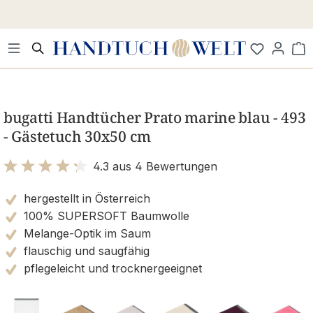
Zum Hauptinhalt springen
Wa
Bildergalerie überspringen
bugatti Handtücher Prato marine blau - 493
- Gästetuch 30x50 cm
4.3 aus 4 Bewertungen
Bewertung mit 4.3 von 5 Sternen
hergestellt in Österreich
100% SUPERSOFT Baumwolle
Melange-Optik im Saum
flauschig und saugfähig
pflegeleicht und trocknergeeignet