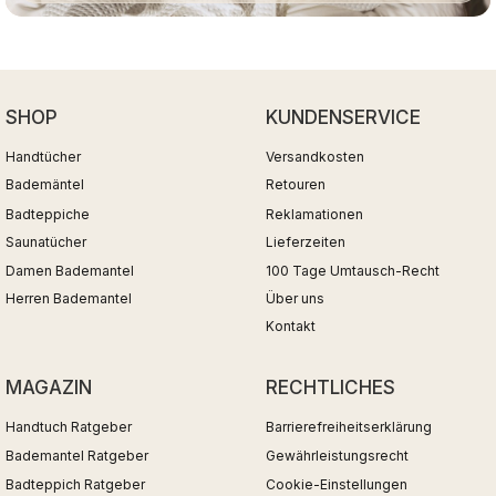
SHOP
KUNDENSERVICE
Handtücher
Versandkosten
Bademäntel
Retouren
Badteppiche
Reklamationen
Saunatücher
Lieferzeiten
Damen Bademantel
100 Tage Umtausch-Recht
Herren Bademantel
Über uns
Kontakt
MAGAZIN
RECHTLICHES
Handtuch Ratgeber
Barrierefreiheitserklärung
Bademantel Ratgeber
Gewährleistungsrecht
Badteppich Ratgeber
Cookie-Einstellungen