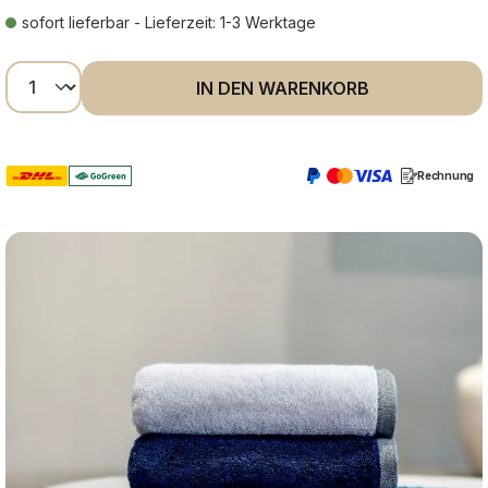
sofort lieferbar - Lieferzeit: 1-3 Werktage
Produkt Anzahl: Gib den gewünschten Wer
IN DEN WARENKORB
Rechnung