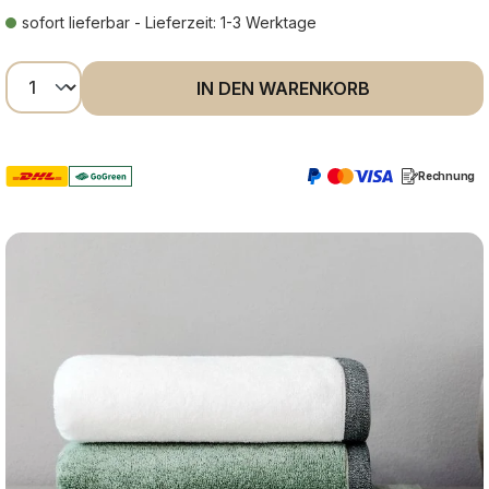
sofort lieferbar - Lieferzeit: 1-3 Werktage
Produkt Anzahl: Gib den gewünschten Wer
IN DEN WARENKORB
Rechnung