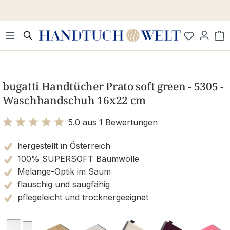
Zum Hauptinhalt springen
Wa
Bildergalerie überspringen
bugatti Handtücher Prato soft green - 5305 -
Waschhandschuh 16x22 cm
5.0 aus 1 Bewertungen
Bewertung mit 5 von 5 Sternen
hergestellt in Österreich
100% SUPERSOFT Baumwolle
Melange-Optik im Saum
flauschig und saugfähig
pflegeleicht und trocknergeeignet