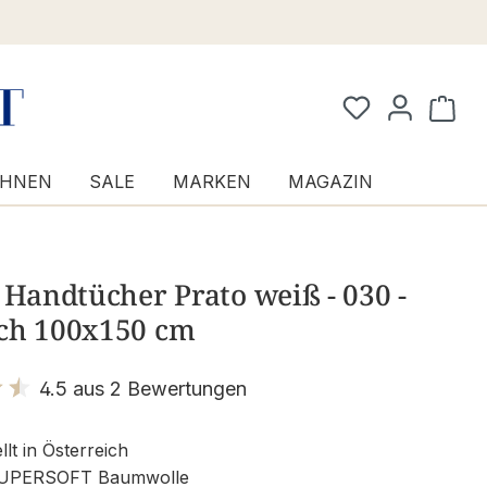
Waren
HNEN
SALE
MARKEN
MAGAZIN
 Handtücher Prato weiß - 030 -
ch 100x150 cm
4.5 aus 2 Bewertungen
it 4.5 von 5 Sternen
lt in Österreich
UPERSOFT Baumwolle