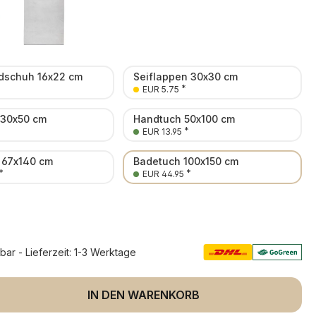
schuh 16x22 cm
Seiflappen 30x30 cm
*
EUR 5.75
 30x50 cm
Handtuch 50x100 cm
*
EUR 13.95
 67x140 cm
Badetuch 100x150 cm
*
*
EUR 44.95
rbar - Lieferzeit: 1-3 Werktage
 Anzahl: Gib den gewünschten Wert ein 
IN DEN WARENKORB