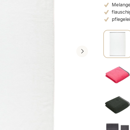
Melange
flauschi
pflegele