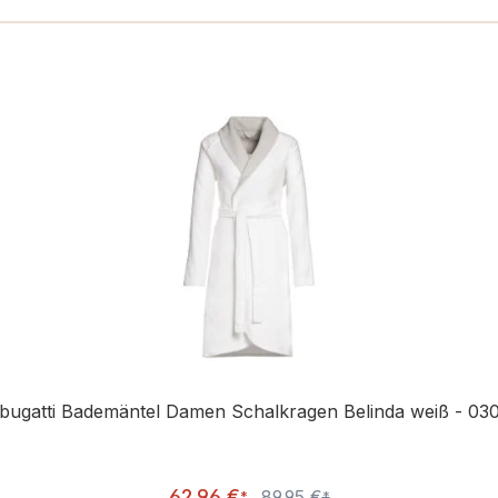
n
bugatti Bademäntel Damen Schalkragen Belinda weiß - 03
Verkaufspreis:
62,96 €
89,95 €
Regulärer Preis:
*
*