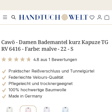
Zum Hauptinhalt springen
Wa
Bildergalerie überspringen
Cawö - Damen Bademantel kurz Kapuze TG
RV 6416 - Farbe: malve - 22 - S
4.8 aus 1 Bewertungen
Bewertung mit 4.8 von 5 Sternen
Praktischer Reißverschluss und Tunnelgürtel
Federleichte Velours-Qualität
Pflegeleicht und trocknergeeignet
100% hochwertige Baumwolle
Made in Germany