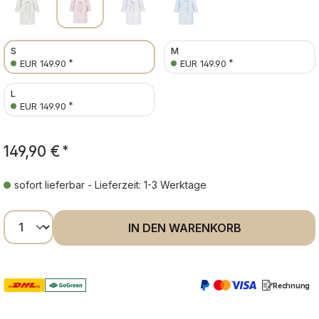
S
M
*
*
EUR 149.90
EUR 149.90
L
*
EUR 149.90
149,90 €
*
sofort lieferbar - Lieferzeit: 1-3 Werktage
Produkt Anzahl: Gib den gewünschten Wer
IN DEN WARENKORB
Rechnung