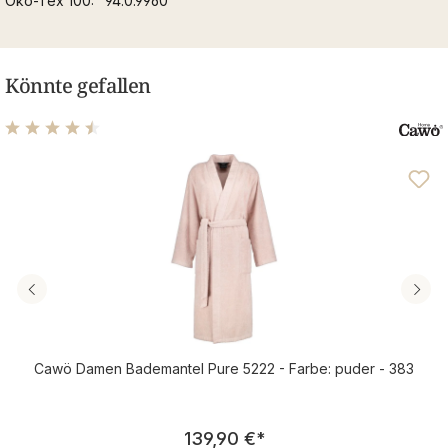
Öko-Tex 100
94.0.9960
Könnte gefallen
Durchschnittliche Bewertung von 4.55 von 5 Sternen
Cawö Damen Bademantel Pure 5222 - Farbe: puder - 383
Regulärer Preis:
139,90 €
*