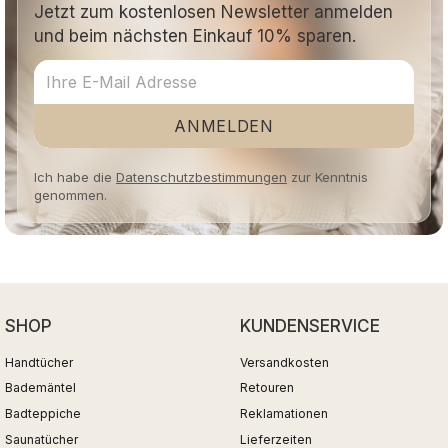
Jetzt zum kostenlosen Newsletter anmelden
und beim nächsten Einkauf 10% sparen.
ANMELDEN
Ich habe die
Datenschutzbestimmungen
zur Kenntnis
genommen.
SHOP
KUNDENSERVICE
Handtücher
Versandkosten
Bademäntel
Retouren
Badteppiche
Reklamationen
Saunatücher
Lieferzeiten