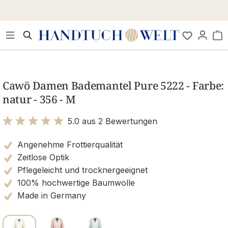
Zum Hauptinhalt springen
Wa
Bildergalerie überspringen
Cawö Damen Bademantel Pure 5222 - Farbe:
natur - 356 - M
5.0 aus 2 Bewertungen
Bewertung mit 5 von 5 Sternen
Angenehme Frottierqualität
Zeitlose Optik
Pflegeleicht und trocknergeeignet
100% hochwertige Baumwolle
Made in Germany