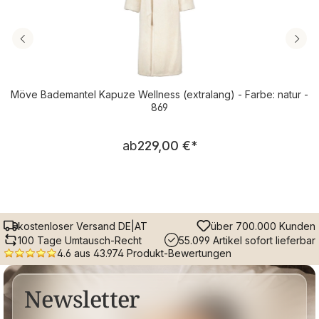
Möve Bademantel Kapuze Wellness (extralang) - Farbe: natur -
869
Regulärer Preis:
ab
229,00 €
*
kostenloser Versand DE|AT
über 700.000 Kunden
100 Tage Umtausch-Recht
55.099 Artikel sofort lieferbar
4.6 aus 43.974 Produkt-Bewertungen
Newsletter