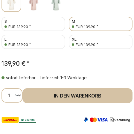
S
M
*
*
EUR 139.90
EUR 139.90
L
XL
*
*
EUR 139.90
EUR 139.90
139,90 €
*
sofort lieferbar - Lieferzeit: 1-3 Werktage
Produkt Anzahl: Gib den gewünschten Wer
IN DEN WARENKORB
Rechnung