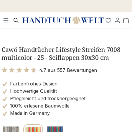
Zum Hauptinhalt springen
Wa
Bildergalerie überspringen
Cawö Handtücher Lifestyle Streifen 7008
multicolor - 25 - Seiflappen 30x30 cm
4.7 aus 557 Bewertungen
Bewertung mit 4.7 von 5 Sternen
Farbenfrohes Design
Hochwertige Qualität
Pflegeleicht und trocknergeeignet
100% erlesene Baumwolle
Made in Germany