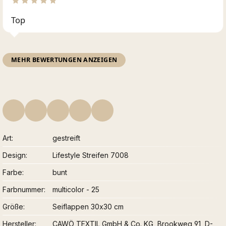
Top
MEHR BEWERTUNGEN ANZEIGEN
Art
gestreift
Design
Lifestyle Streifen 7008
Farbe
bunt
Farbnummer
multicolor - 25
Größe
Seiflappen 30x30 cm
Hersteller
CAWÖ TEXTIL GmbH & Co. KG, Brookweg 91, D-