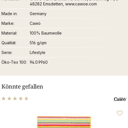
48282 Emsdetten, www.cawoe.com
Made in
Germany
Marke
Cawö
Material
100% Baumwolle
Qualität
516 g/qm
Serie
Lifestyle
Öko-Tex 100
94.0.9960
Könnte gefallen
Durchschnittliche Bewertung von 4.67 von 5 Sternen