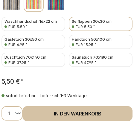
Waschhandschuh 16x22 cm
Seiflappen 30x30 cm
*
*
EUR 5.50
EUR 5.50
Gästetuch 30x50 cm
Handtuch 50x100 cm
*
*
EUR 6.95
EUR 15.95
Duschtuch 70x140 cm
Saunatuch 70x180 cm
*
*
EUR 37.95
EUR 47.95
5,50 €
*
sofort lieferbar - Lieferzeit: 1-3 Werktage
Produkt Anzahl: Gib den gewünschten Wer
IN DEN WARENKORB