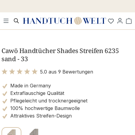
Zum Hauptinhalt springen
Wa
Bildergalerie überspringen
Cawö Handtücher Shades Streifen 6235
sand - 33
5.0 aus 9 Bewertungen
Bewertung mit 5 von 5 Sternen
Made in Germany
Extraflauschige Qualität
Pflegeleicht und trocknergeeignet
100% hochwertige Baumwolle
Attraktives Streifen-Design