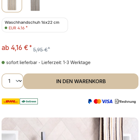
Waschhandschuh 16x22 cm
*
EUR 4.16
ab
4,16 €
*
*
5,95 €
sofort lieferbar - Lieferzeit: 1-3 Werktage
Produkt Anzahl: Gib den gewünschten Wer
IN DEN WARENKORB
Rechnung