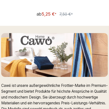
Verkaufspreis:
ab
5,25 €
7,50 €
Regulärer Preis:
*
*
Cawö ist unsere außergewöhnliche Frottier-Marke im Premium-
Segment und bietet Produkte für höchste Ansprüche in Qualität
und modischem Design. Sie überzeugt durch hochwertige
Materialien und ein hervorragendes Preis-Leistungs-Verhältnis.
Die Modelle sind sowohl modisch als auch zeitlos und