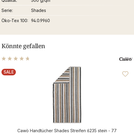
Qualität
500 g/qm
Serie
Shades
Öko-Tex 100
94.0.9960
Könnte gefallen
Durchschnittliche Bewertung von 4.78 von 5 Sternen
SALE
RABATT
Cawö Handtücher Shades Streifen 6235 stein - 77