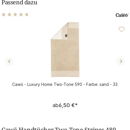
Passend dazu
Durchschnittliche Bewertung von 4.78 von 5 Sternen
Cawö - Luxury Home Two-Tone 590 - Farbe: sand - 33
Regulärer Preis:
ab
6,50 €
*
Cawö Handtücher Two-Tone Stripes 480