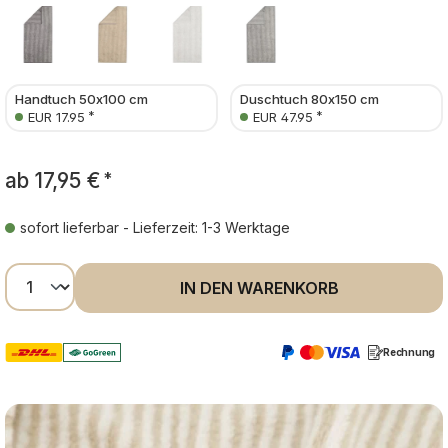
Handtuch 50x100 cm
Duschtuch 80x150 cm
*
*
EUR 17.95
EUR 47.95
ab
17,95 €
*
sofort lieferbar - Lieferzeit: 1-3 Werktage
Produkt Anzahl: Gib den gewünschten Wer
IN DEN WARENKORB
Rechnung