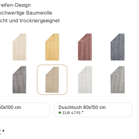
reifen-Design
chwertige Baumwolle
icht und trocknergeeignet
50x100 cm
Duschtuch 80x150 cm
*
*
EUR 47.95
€
*