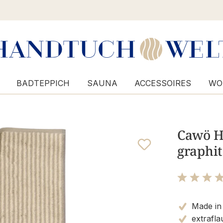
BADTEPPICH
SAUNA
ACCESSOIRES
WO
Cawö H
graphit
Bewertung m
Made in
extrafla