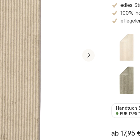
edles St
100% ho
pflegele
Handtuch 
EUR 17.95
ab
17,95 