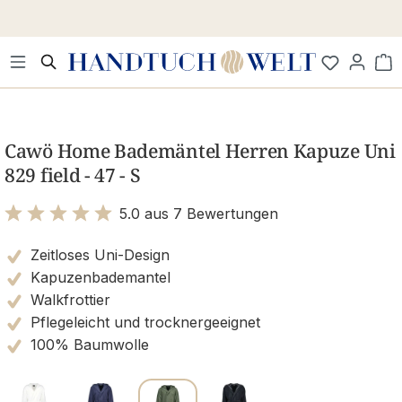
Zum Hauptinhalt springen
Wa
Bildergalerie überspringen
Cawö Home Bademäntel Herren Kapuze Uni
829 field - 47 - S
5.0 aus 7 Bewertungen
Bewertung mit 5 von 5 Sternen
Zeitloses Uni-Design
Kapuzenbademantel
Walkfrottier
Pflegeleicht und trocknergeeignet
100% Baumwolle