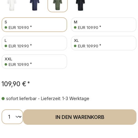
S
M
*
*
EUR 109.90
EUR 109.90
L
XL
*
*
EUR 109.90
EUR 109.90
XXL
*
EUR 109.90
109,90 €
*
sofort lieferbar - Lieferzeit: 1-3 Werktage
Produkt Anzahl: Gib den gewünschten Wer
IN DEN WARENKORB