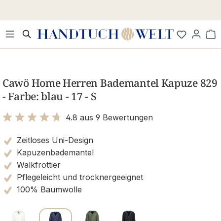
Zum Hauptinhalt springen
Wa
Bildergalerie überspringen
Cawö Home Herren Bademantel Kapuze 829
- Farbe: blau - 17 - S
4.8 aus 9 Bewertungen
Bewertung mit 4.8 von 5 Sternen
Zeitloses Uni-Design
Kapuzenbademantel
Walkfrottier
Pflegeleicht und trocknergeeignet
100% Baumwolle