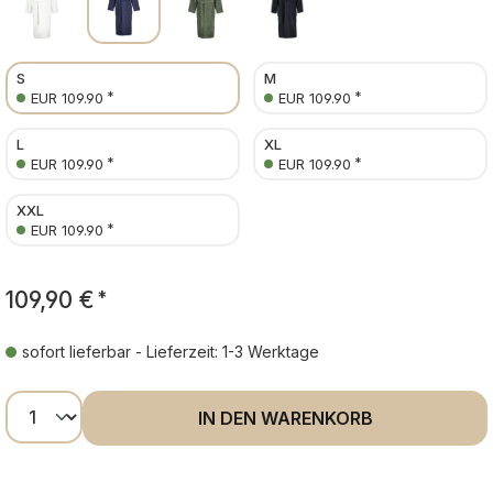
S
M
*
*
EUR 109.90
EUR 109.90
L
XL
*
*
EUR 109.90
EUR 109.90
XXL
*
EUR 109.90
109,90 €
*
sofort lieferbar - Lieferzeit: 1-3 Werktage
Produkt Anzahl: Gib den gewünschten Wer
IN DEN WARENKORB