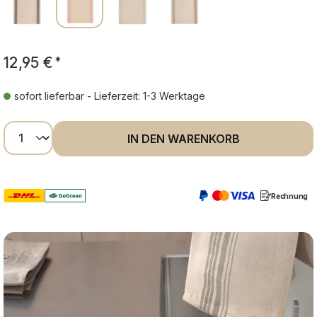
12,95 €
*
sofort lieferbar - Lieferzeit: 1-3 Werktage
Produkt Anzahl: Gib den gewünschten Wer
IN DEN WARENKORB
Rechnung