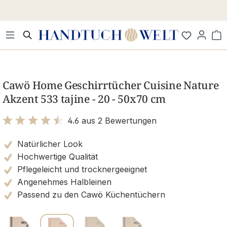
Zum Hauptinhalt springen
Wa
Bildergalerie überspringen
Cawö Home Geschirrtücher Cuisine Nature
Akzent 533 tajine - 20 - 50x70 cm
4.6 aus 2 Bewertungen
Bewertung mit 4.6 von 5 Sternen
Natürlicher Look
Hochwertige Qualität
Pflegeleicht und trocknergeeignet
Angenehmes Halbleinen
Passend zu den Cawö Küchentüchern