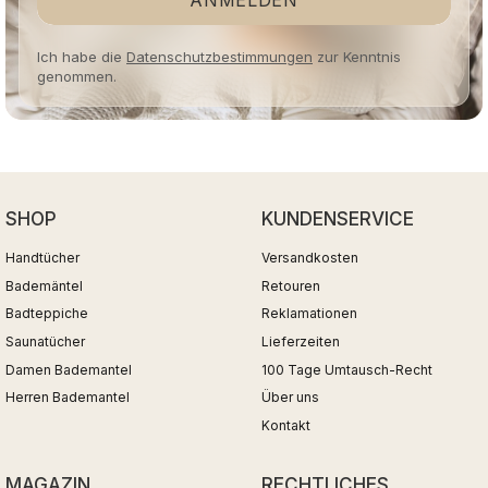
ANMELDEN
Ich habe die
Datenschutzbestimmungen
zur Kenntnis
genommen.
SHOP
KUNDENSERVICE
Handtücher
Versandkosten
Bademäntel
Retouren
Badteppiche
Reklamationen
Saunatücher
Lieferzeiten
Damen Bademantel
100 Tage Umtausch-Recht
Herren Bademantel
Über uns
Kontakt
MAGAZIN
RECHTLICHES