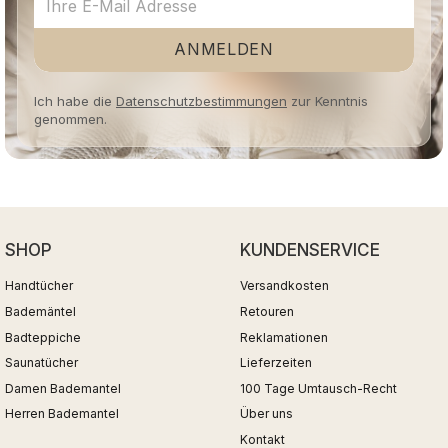
ANMELDEN
Ich habe die
Datenschutzbestimmungen
zur Kenntnis
genommen.
SHOP
KUNDENSERVICE
Handtücher
Versandkosten
Bademäntel
Retouren
Badteppiche
Reklamationen
Saunatücher
Lieferzeiten
Damen Bademantel
100 Tage Umtausch-Recht
Herren Bademantel
Über uns
Kontakt