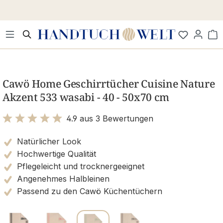
Zum Hauptinhalt springen
Wa
Bildergalerie überspringen
Cawö Home Geschirrtücher Cuisine Nature
Akzent 533 wasabi - 40 - 50x70 cm
4.9 aus 3 Bewertungen
Bewertung mit 4.9 von 5 Sternen
Natürlicher Look
Hochwertige Qualität
Pflegeleicht und trocknergeeignet
Angenehmes Halbleinen
Passend zu den Cawö Küchentüchern