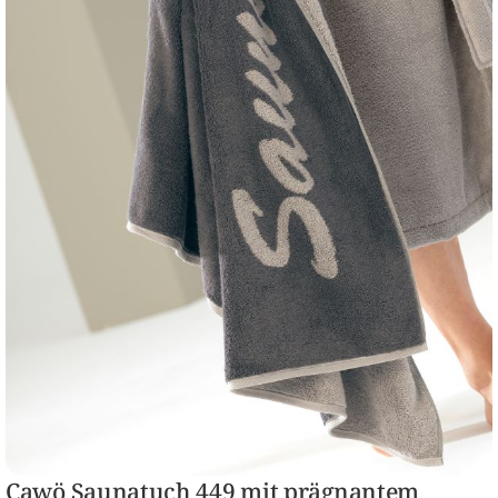
Cawö Saunatuch 449 mit prägnantem