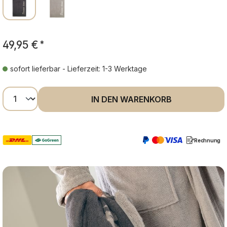
49,95 €
*
sofort lieferbar - Lieferzeit: 1-3 Werktage
Produkt Anzahl: Gib den gewünschten Wer
IN DEN WARENKORB
Rechnung