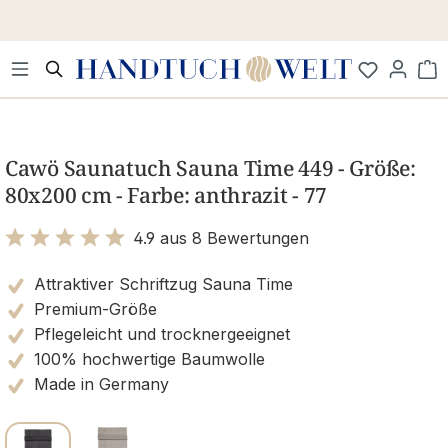
Zum Hauptinhalt springen
Wa
Bildergalerie überspringen
Cawö Saunatuch Sauna Time 449 - Größe:
80x200 cm - Farbe: anthrazit - 77
4.9 aus 8 Bewertungen
Bewertung mit 4.9 von 5 Sternen
Attraktiver Schriftzug Sauna Time
Premium-Größe
Pflegeleicht und trocknergeeignet
100% hochwertige Baumwolle
Made in Germany