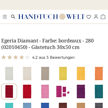
Zum Hauptinhalt springen
Wa
Bildergalerie überspringen
Egeria Diamant - Farbe: bordeaux - 280
(02010450) - Gästetuch 30x50 cm
4.2 aus 5 Bewertungen
Bewertung mit 4.2 von 5 Sternen