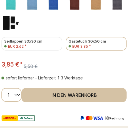
Seiflappen 30x30 cm
Gästetuch 30x50 cm
*
*
EUR 2.62
EUR 3.85
3,85 €
*
5,50 €
sofort lieferbar - Lieferzeit: 1-3 Werktage
Produkt Anzahl: Gib den gewünschten Wer
IN DEN WARENKORB
Rechnung