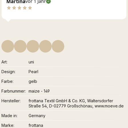
Martina
vor 1 Jahr
Art
uni
Design
Pearl
Farbe
gelb
Farbnummer
maize - 149
Hersteller
frottana Textil GmbH & Co. KG, Waltersdorfer
Straße 54, D-02779 Großschönau, www.moeve.de
Made in
Germany
Marke
frottana