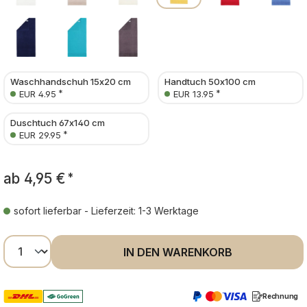
Waschhandschuh 15x20 cm
Handtuch 50x100 cm
*
*
EUR 4.95
EUR 13.95
Duschtuch 67x140 cm
*
EUR 29.95
ab
4,95 €
*
sofort lieferbar - Lieferzeit: 1-3 Werktage
Produkt Anzahl: Gib den gewünschten Wer
IN DEN WARENKORB
Rechnung