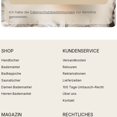
Ich habe die
Datenschutzbestimmungen
zur Kenntnis
genommen.
SHOP
KUNDENSERVICE
Handtücher
Versandkosten
Bademäntel
Retouren
Badteppiche
Reklamationen
Saunatücher
Lieferzeiten
Damen Bademantel
100 Tage Umtausch-Recht
Herren Bademantel
Über uns
Kontakt
MAGAZIN
RECHTLICHES