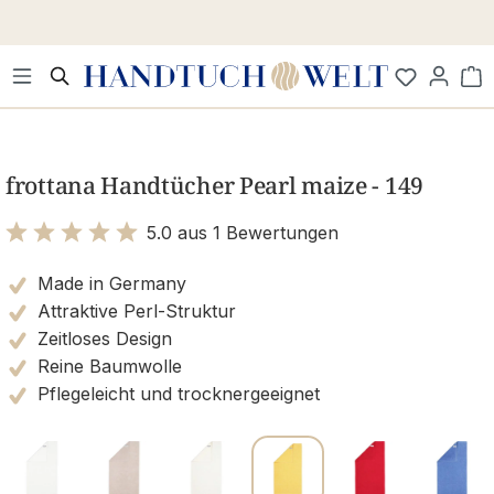
Zum Hauptinhalt springen
Wa
Bildergalerie überspringen
frottana Handtücher Pearl maize - 149
5.0 aus 1 Bewertungen
Bewertung mit 5 von 5 Sternen
Made in Germany
Attraktive Perl-Struktur
Zeitloses Design
Reine Baumwolle
Pflegeleicht und trocknergeeignet