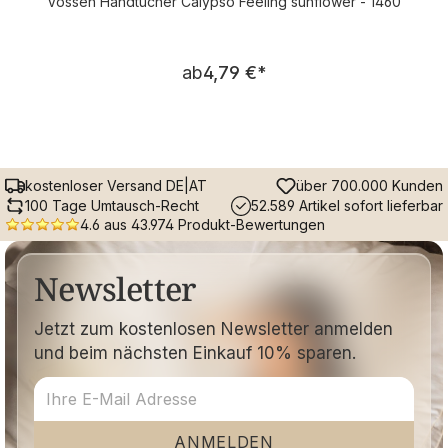
Vossen Handtücher Calypso Feeling sunflower - 1460
Regulärer Preis:
ab
4,79 €
*
kostenloser Versand DE|AT
über 700.000 Kunden
100 Tage Umtausch-Recht
52.589 Artikel sofort lieferbar
4.6 aus 43.974 Produkt-Bewertungen
Newsletter
Jetzt zum kostenlosen Newsletter anmelden
und beim nächsten Einkauf 10% sparen.
ANMELDEN