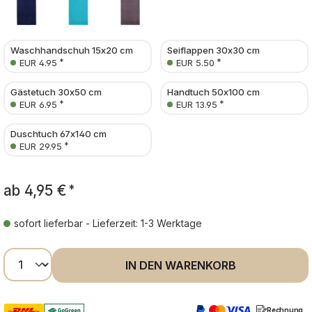
Waschhandschuh 15x20 cm
Seiflappen 30x30 cm
*
*
EUR 4.95
EUR 5.50
Gästetuch 30x50 cm
Handtuch 50x100 cm
*
*
EUR 6.95
EUR 13.95
Duschtuch 67x140 cm
*
EUR 29.95
ab
4,95 €
*
sofort lieferbar - Lieferzeit: 1-3 Werktage
Produkt Anzahl: Gib den gewünschten Wer
IN DEN WARENKORB
Rechnung