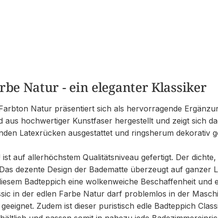
rbe Natur - ein eleganter Klassiker
arbton Natur präsentiert sich als hervorragende Ergänzun
d aus hochwertiger Kunstfaser hergestellt und zeigt sich d
en Latexrücken ausgestattet und ringsherum dekorativ geke
t auf allerhöchstem Qualitätsniveau gefertigt. Der dichte,
 Das dezente Design der Badematte überzeugt auf ganzer Li
diesem Badteppich eine wolkenweiche Beschaffenheit und 
assic in der edlen Farbe Natur darf problemlos in der Mas
eignet. Zudem ist dieser puristisch edle Badteppich Clas
rhältlich und passen somit in nahezu jede Badezimmereinri