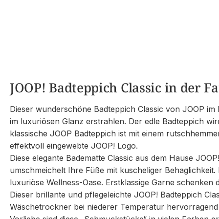
JOOP! Badteppich Classic in der Fa
Dieser wunderschöne Badteppich Classic von JOOP im F
im luxuriösen Glanz erstrahlen. Der edle Badteppich wir
klassische JOOP Badteppich ist mit einem rutschhemmend
effektvoll eingewebte JOOP! Logo.
Diese elegante Badematte Classic aus dem Hause JOOP! is
umschmeichelt Ihre Füße mit kuscheliger Behaglichkeit.
luxuriöse Wellness-Oase. Erstklassige Garne schenken 
Dieser brillante und pflegeleichte JOOP! Badteppich Cl
Wäschetrockner bei niederer Temperatur hervorragend ge
Vorliebe sind diese „Schmuckstücke“ in vielen Farben e