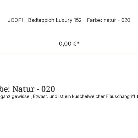
JOOP! - Badteppich Luxury 152 - Farbe: natur - 020
Regulärer Preis:
0,00 €
*
be: Natur - 020
anz gewisse „Etwas“. und ist ein kuschelweicher Flauschangriff f