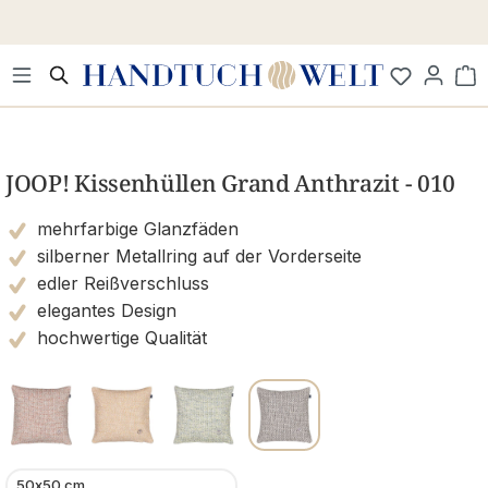
Zum Hauptinhalt springen
Wa
Bildergalerie überspringen
JOOP! Kissenhüllen Grand Anthrazit - 010
mehrfarbige Glanzfäden
silberner Metallring auf der Vorderseite
edler Reißverschluss
elegantes Design
hochwertige Qualität
50x50 cm