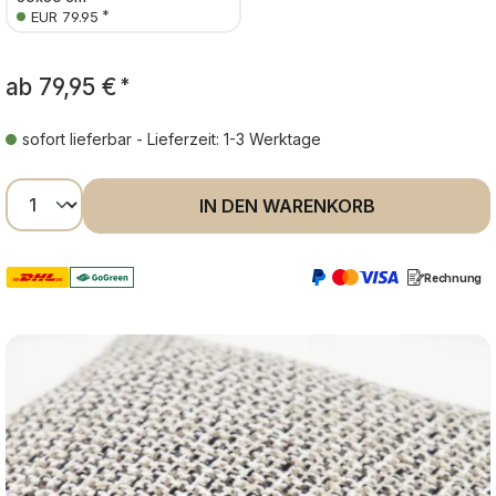
*
EUR 79.95
ab
79,95 €
*
sofort lieferbar - Lieferzeit: 1-3 Werktage
Produkt Anzahl: Gib den gewünschten Wer
IN DEN WARENKORB
Rechnung