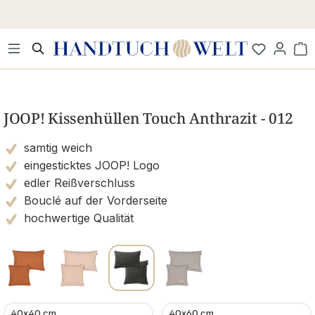
Zum Hauptinhalt springen
Wa
Bildergalerie überspringen
JOOP! Kissenhüllen Touch Anthrazit - 012
samtig weich
eingesticktes JOOP! Logo
edler Reißverschluss
Bouclé auf der Vorderseite
hochwertige Qualität
40x40 cm
40x60 cm