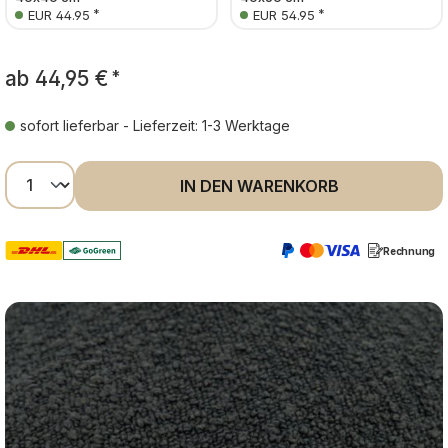
*
*
EUR 44.95
EUR 54.95
ab
44,95 €
*
sofort lieferbar - Lieferzeit: 1-3 Werktage
Produkt Anzahl: Gib den gewünschten Wer
IN DEN WARENKORB
Rechnung