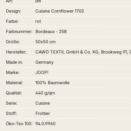
Art
uni
Design
Cuisine Cornflower 1702
Farbe
rot
Farbnummer
Bordeaux - 258
Größe
50x50 cm
Hersteller
CAWÖ TEXTIL GmbH & Co. KG, Brookweg 91,
Made in
Germany
Marke
JOOP!
Material
100% Baumwolle
Qualität
440 g/qm
Serie
Cuisine
Stoff
Frottier
Öko-Tex 100
94.0.9960