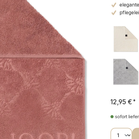
elegant
pflegele
12,95 €
*
sofort liefe
Produkt