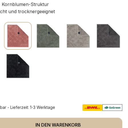
e Kornblumen-Struktur
icht und trocknergeeignet
rbar - Lieferzeit: 1-3 Werktage
 Anzahl: Gib den gewünschten Wert ein 
IN DEN WARENKORB