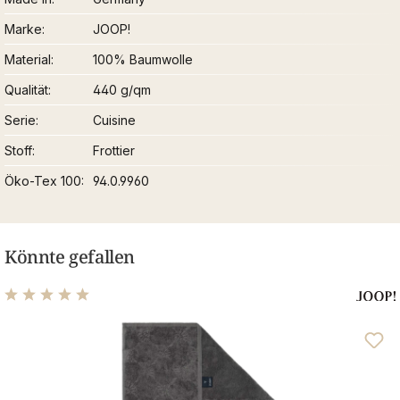
Marke
JOOP!
Material
100% Baumwolle
Qualität
440 g/qm
Serie
Cuisine
Stoff
Frottier
Öko-Tex 100
94.0.9960
Könnte gefallen
Durchschnittliche Bewertung von 5 von 5 Sternen