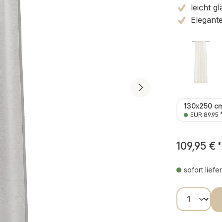
leicht g
Elegant
130x250 c
EUR 89.95
109,95 €
*
sofort liefe
Produkt