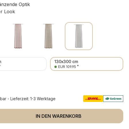
länzende Optik
er Look
m
130x300 cm
*
*
EUR 109.95
rbar - Lieferzeit: 1-3 Werktage
 Anzahl: Gib den gewünschten Wert ein 
IN DEN WARENKORB