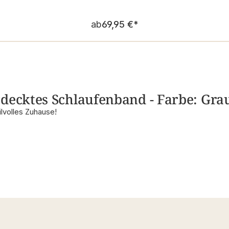
Regulärer Preis:
ab
69,95 €
*
decktes Schlaufenband - Farbe: Grau
ilvolles Zuhause!