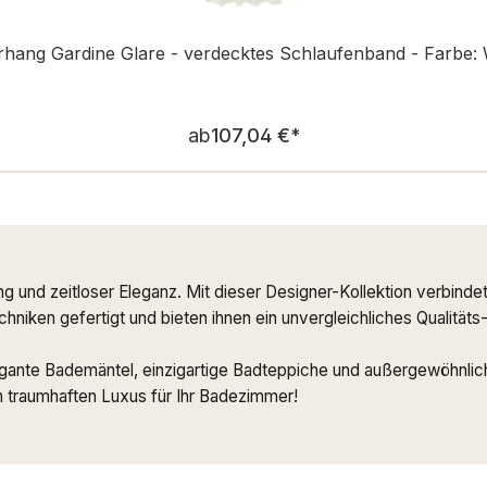
hang Gardine Glare - verdecktes Schlaufenband - Farbe: 
Regulärer Preis:
ab
107,04 €
*
ng und zeitloser Eleganz. Mit dieser Designer-Kollektion verbi
niken gefertigt und bieten ihnen ein unvergleichliches Qualitäts
agante Bademäntel, einzigartige Badteppiche und außergewöhnlich
 traumhaften Luxus für Ihr Badezimmer!