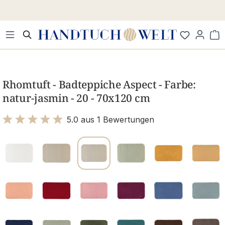
Zum Hauptinhalt springen
Wa
Bildergalerie überspringen
Rhomtuft - Badteppiche Aspect - Farbe:
natur-jasmin - 20 - 70x120 cm
5.0 aus 1 Bewertungen
Bewertung mit 5 von 5 Sternen