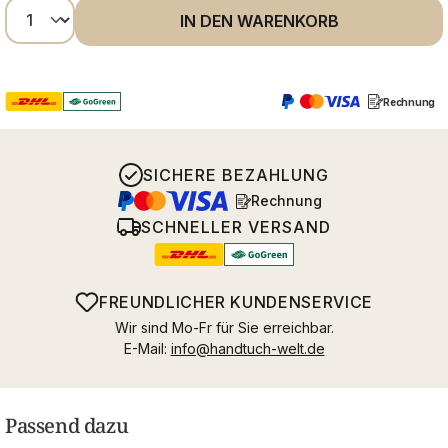
Produkt Anzahl: Gib den gewünschten Wer
IN DEN WARENKORB
Rechnung
SICHERE BEZAHLUNG
Rechnung
SCHNELLER VERSAND
FREUNDLICHER KUNDENSERVICE
Wir sind Mo-Fr für Sie erreichbar.
E-Mail:
info@handtuch-welt.de
Passend dazu