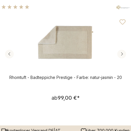
Durchschnittliche Bewertung von 4.89 von 5 Sternen
Rhomtuft - Badteppiche Prestige - Farbe: natur-jasmin - 20
Regulärer Preis:
ab
99,00 €
*
kostenloser Versand DE|AT
über 700.000 Kunden