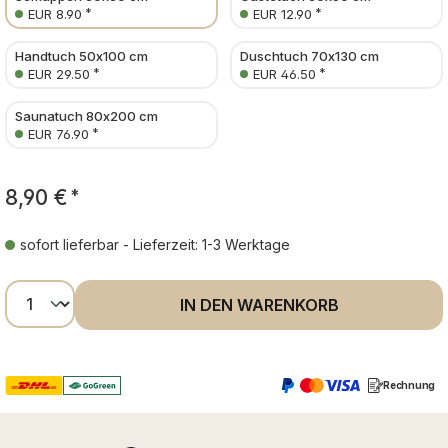
*
*
EUR 8.90
EUR 12.90
Handtuch 50x100 cm
Duschtuch 70x130 cm
*
*
EUR 29.50
EUR 46.50
Saunatuch 80x200 cm
*
EUR 76.90
8,90 €
*
sofort lieferbar - Lieferzeit: 1-3 Werktage
Produkt Anzahl: Gib den gewünschten Wer
IN DEN WARENKORB
Rechnung