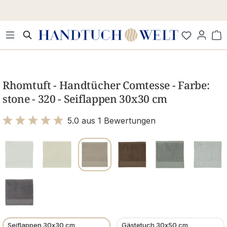
Zum Hauptinhalt springen
Wa
Bildergalerie überspringen
Rhomtuft - Handtücher Comtesse - Farbe:
stone - 320 - Seiflappen 30x30 cm
5.0 aus 1 Bewertungen
Bewertung mit 5 von 5 Sternen
Seiflappen 30x30 cm
Gästetuch 30x50 cm