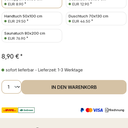
*
*
EUR 8.90
EUR 12.90
Handtuch 50x100 cm
Duschtuch 70x130 cm
*
*
EUR 29.50
EUR 46.50
Saunatuch 80x200 cm
*
EUR 76.90
8,90 €
*
sofort lieferbar - Lieferzeit: 1-3 Werktage
Produkt Anzahl: Gib den gewünschten Wer
IN DEN WARENKORB
Rechnung