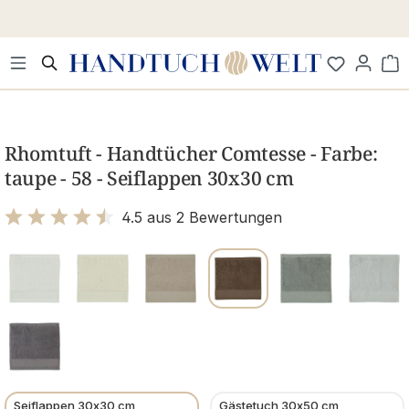
Zum Hauptinhalt springen
Wa
Bildergalerie überspringen
Rhomtuft - Handtücher Comtesse - Farbe:
taupe - 58 - Seiflappen 30x30 cm
4.5 aus 2 Bewertungen
Bewertung mit 4.5 von 5 Sternen
Seiflappen 30x30 cm
Gästetuch 30x50 cm