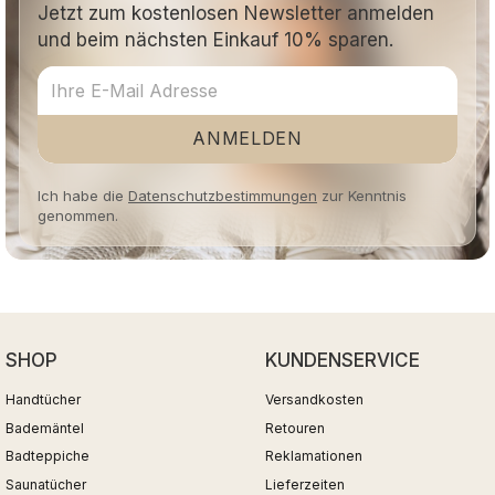
Jetzt zum kostenlosen Newsletter anmelden
und beim nächsten Einkauf 10% sparen.
ANMELDEN
Ich habe die
Datenschutzbestimmungen
zur Kenntnis
genommen.
SHOP
KUNDENSERVICE
Handtücher
Versandkosten
Bademäntel
Retouren
Badteppiche
Reklamationen
Saunatücher
Lieferzeiten