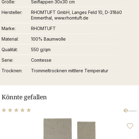
Größe
Seiflappen 30x30 cm
Hersteller
RHOMTUFT GmbH, Langes Feld 10, D-31860
Emmerthal, www.rhomtuft.de
Marke
RHOMTUFT
Material
100% Baumwolle
Qualität
550 g/qm
Serie
Comtesse
Trocknen
Trommeltrocknen mittlere Temperatur
Könnte gefallen
Durchschnittliche Bewertung von 5 von 5 Sternen