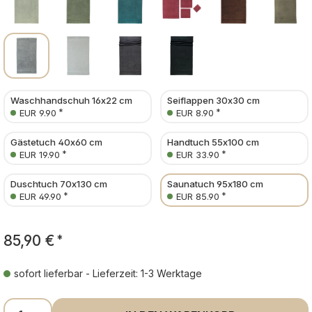
Waschhandschuh 16x22 cm
Seiflappen 30x30 cm
*
*
EUR 9.90
EUR 8.90
Gästetuch 40x60 cm
Handtuch 55x100 cm
*
*
EUR 19.90
EUR 33.90
Duschtuch 70x130 cm
Saunatuch 95x180 cm
*
*
EUR 49.90
EUR 85.90
85,90 €
*
sofort lieferbar - Lieferzeit: 1-3 Werktage
Produkt Anzahl: Gib den gewünschten Wer