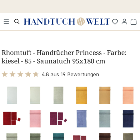
Zum Hauptinhalt springen
Wa
Bildergalerie überspringen
Rhomtuft - Handtücher Princess - Farbe:
kiesel - 85 - Saunatuch 95x180 cm
4.8 aus 19 Bewertungen
Bewertung mit 4.8 von 5 Sternen