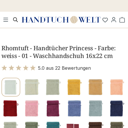
Zum Hauptinhalt springen
Wa
Bildergalerie überspringen
Rhomtuft - Handtücher Princess - Farbe:
weiss - 01 - Waschhandschuh 16x22 cm
5.0 aus 22 Bewertungen
Bewertung mit 5 von 5 Sternen