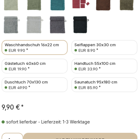
Waschhandschuh 16x22 cm
Seiflappen 30x30 cm
*
*
EUR 9.90
EUR 8.90
Gästetuch 40x60 cm
Handtuch 55x100 cm
*
*
EUR 19.90
EUR 33.90
Duschtuch 70x130 cm
Saunatuch 95x180 cm
*
*
EUR 49.90
EUR 85.90
9,90 €
*
sofort lieferbar - Lieferzeit: 1-3 Werktage
Produkt Anzahl: Gib den gewünschten Wer