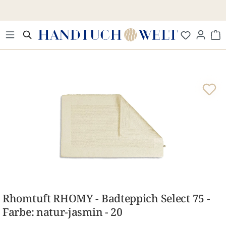
Zum Hauptinhalt springen
Wa
Bildergalerie überspringen
Rhomtuft RHOMY - Badteppich Select 75 -
Farbe: natur-jasmin - 20