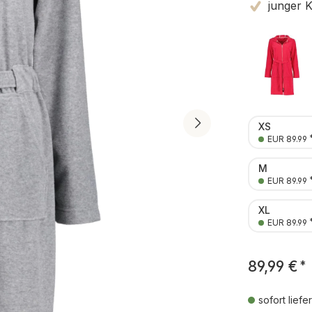
junger 
XS
EUR 89.99
M
EUR 89.99
XL
EUR 89.99
89,99 €
*
sofort liefe