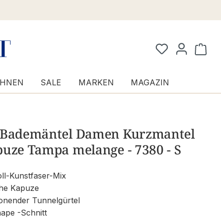
Waren
HNEN
SALE
MARKEN
MAGAZIN
 Bademäntel Damen Kurzmantel
uze Tampa melange - 7380 - S
l-Kunstfaser-Mix
che Kapuze
onender Tunnelgürtel
ape -Schnitt