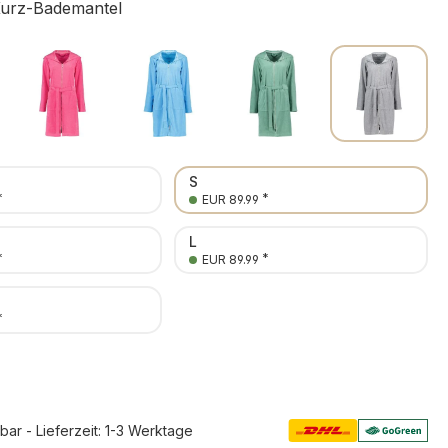
Kurz-Bademantel
S
*
*
EUR 89.99
L
*
*
EUR 89.99
*
rbar - Lieferzeit: 1-3 Werktage