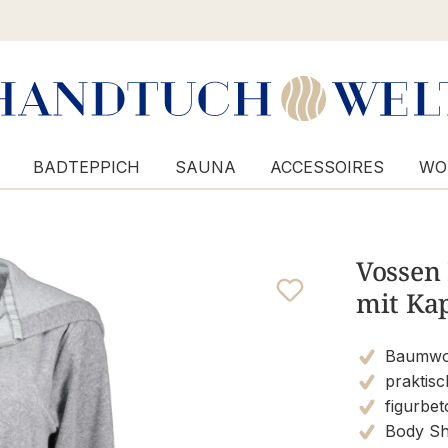
BADTEPPICH
SAUNA
ACCESSOIRES
WO
Vossen
mit Kap
Baumwol
praktis
figurbet
Body Sh