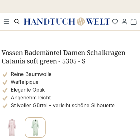
Zum Hauptinhalt springen
Wa
Bildergalerie überspringen
Vossen Bademäntel Damen Schalkragen
Catania soft green - 5305 - S
Reine Baumwolle
Waffelpique
Elegante Optik
Angenehm leicht
Stilvoller Gürtel - verleiht schöne Silhouette