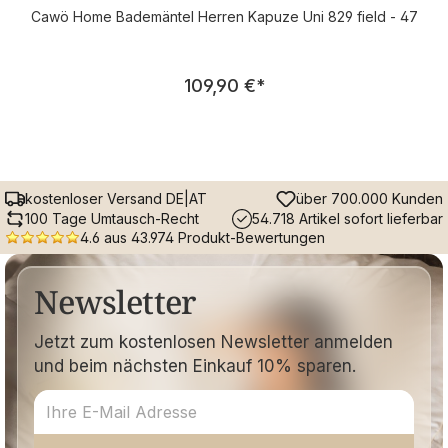
Cawö Home Bademäntel Herren Kapuze Uni 829 field - 47
Regulärer Preis:
109,90 €
*
kostenloser Versand DE|AT
über 700.000 Kunden
100 Tage Umtausch-Recht
54.718 Artikel sofort lieferbar
4.6 aus 43.974 Produkt-Bewertungen
Newsletter
Jetzt zum kostenlosen Newsletter anmelden
und beim nächsten Einkauf 10% sparen.