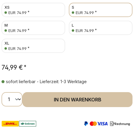
XS
S
*
*
EUR 74.99
EUR 74.99
M
L
*
*
EUR 74.99
EUR 74.99
XL
*
EUR 74.99
74,99 €
*
sofort lieferbar - Lieferzeit: 1-3 Werktage
Produkt Anzahl: Gib den gewünschten Wer
IN DEN WARENKORB
Rechnung