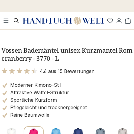
Zum Hauptinhalt springen
Wa
Bildergalerie überspringen
Vossen Bademäntel unisex Kurzmantel Rom
cranberry - 3770 - L
4.6 aus 15 Bewertungen
Bewertung mit 4.6 von 5 Sternen
Moderner Kimono-Stil
Attraktive Waffel-Struktur
Sportliche Kurzform
Pflegeleicht und trocknergeeignet
Reine Baumwolle