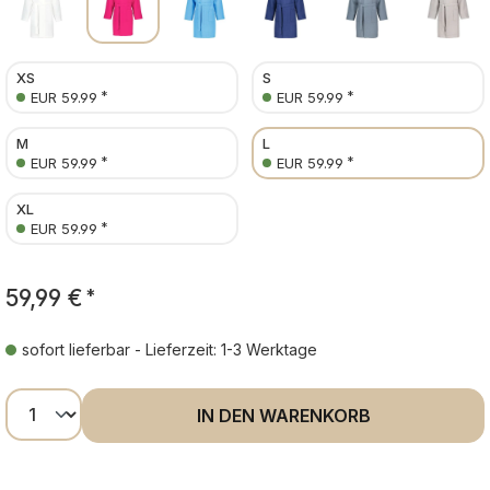
XS
S
*
*
EUR 59.99
EUR 59.99
M
L
*
*
EUR 59.99
EUR 59.99
XL
*
EUR 59.99
59,99 €
*
sofort lieferbar - Lieferzeit: 1-3 Werktage
Produkt Anzahl: Gib den gewünschten Wer
IN DEN WARENKORB