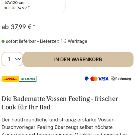
67x120 cm
*
EUR 74.99
ab
37,99 €
*
sofort lieferbar - Lieferzeit: 1-3 Werktage
Produkt Anzahl: Gib den gewünschten Wer
IN DEN WARENKORB
Rechnung
Die Badematte Vossen Feeling - frischer
Look für Ihr Bad
Der hautfreundliche und strapazierstarke Vossen
Duschvorleger Feeling überzeugt selbst höchste
Ansprüche mit hervorragender Qualität und modischer