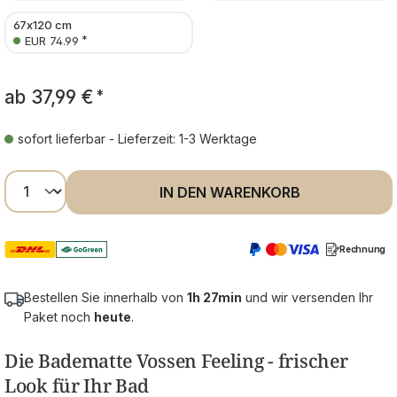
67x120 cm
*
EUR 74.99
ab
37,99 €
*
sofort lieferbar - Lieferzeit: 1-3 Werktage
Produkt Anzahl: Gib den gewünschten Wer
IN DEN WARENKORB
Rechnung
Bestellen Sie innerhalb von
1h 27min
und wir versenden Ihr
Paket noch
heute
.
Die Badematte Vossen Feeling - frischer
Look für Ihr Bad