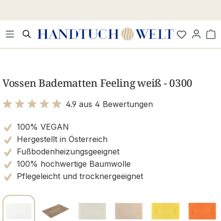
Zum Hauptinhalt springen
Wa
Bildergalerie überspringen
Vossen Badematten Feeling weiß - 0300
4.9 aus 4 Bewertungen
Bewertung mit 4.9 von 5 Sternen
100% VEGAN
Hergestellt in Österreich
Fußbodenheizungsgeeignet
100% hochwertige Baumwolle
Pflegeleicht und trocknergeeignet